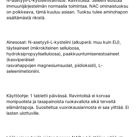
N-asetyyli-L-kysteiinivalmiste. Ravintolisä. Seleeni edistää
immuunijärjestelmän normaalia toimintaa. NAC ominaistuoksu
on poikkeava, tämä kuuluu asiaan. Tuoksu tulee aminohapon
sisältämästä rikistä.
Ainesosat: N-asetyyli-L-kysteiini (alkuperä: muu kuin EU),
täyteaineet (mikrokiteinen selluloosa,
hydroksipropyyliselluloosa), paakkuuntumisenestoaineet
(kasviperäiset
rasvahappojen magnesiumsuolat, piidioksidi), L-
seleenimetioniini.
Käyttöohje: 1 tabletti päivässä. Ravintolisä ei korvaa
monipuolista ja tasapainoista ruokavaliota eikä terveitä
elämäntapoja. Suositeltua vuorokausiannosta ei saa ylittää. Ei
lasten ulottuville.