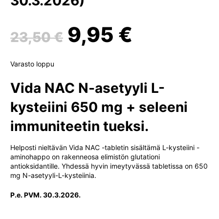
30.3.2026)
Alkuperäinen
Nykyine
9,95
€
23,50
€
hinta
hinta
Varasto loppu
oli:
on:
Vida NAC N-asetyyli L-
kysteiini 650 mg + seleeni
23,50 €.
9,95 €.
immuniteetin tueksi.
Helposti nieltävän Vida NAC -tabletin sisältämä L-kysteiini -
aminohappo on rakenneosa elimistön glutationi
antioksidantille. Yhdessä hyvin imeytyvässä tabletissa on 650
mg N-asetyyli-L-kysteiinia.
P.e. PVM. 30.3.2026.