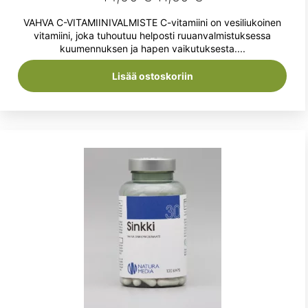
hinta
hinta
VAHVA C-VITAMIINIVALMISTE C-vitamiini on vesiliukoinen
oli:
on:
vitamiini, joka tuhoutuu helposti ruuanvalmistuksessa
kuumennuksen ja hapen vaikutuksesta....
14,90 €.
11,50 €.
Lisää ostoskoriin