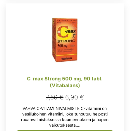
C-max Strong 500 mg, 90 tabl.
(Vitabalans)
Alkuperäinen
Nykyinen
7,50
€
6,90
€
hinta
hinta
VAHVA C-VITAMIINIVALMISTE C-vitamiini on
oli:
on:
vesiliukoinen vitamiini, joka tuhoutuu helposti
ruuanvalmistuksessa kuumennuksen ja hapen
7,50 €.
6,90 €.
vaikutuksesta....