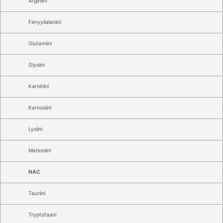
Arginiini
Fenyylialaniini
Glutamiini
Glysiini
Karnitiini
Karnosiini
Lysiini
Metioniini
NAC
Tauriini
Tryptofaani