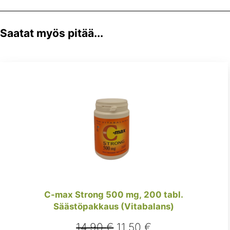
Saatat myös pitää...
C-max Strong 500 mg, 200 tabl.
Säästöpakkaus (Vitabalans)
Alkuperäinen
Nykyinen
14,90
€
11,50
€