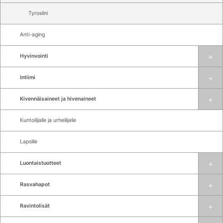
Tyrosiini
Anti-aging
Hyvinvointi
Intiimi
Kivennäisaineet ja hivenaineet
Kuntoilijalle ja urheilijalle
Lapsille
Luontaistuotteet
Rasvahapot
Ravintolisät