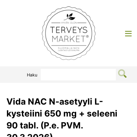
Siirry
sisältöön
Terveysmarket
Haku
Vida NAC N-asetyyli L-
kysteiini 650 mg + seleeni
90 tabl. (P.e. PVM.