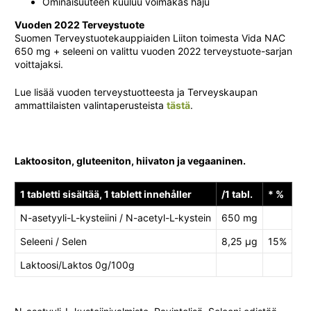
Ominaisuuteen kuuluu voimakas haju
Vuoden 2022 Terveystuote
Suomen Terveystuotekauppiaiden Liiton toimesta Vida NAC
650 mg + seleeni on valittu vuoden 2022 terveystuote-sarjan
voittajaksi.
Lue lisää vuoden terveystuotteesta ja Terveyskaupan
ammattilaisten valintaperusteista
tästä
.
Laktoositon, gluteeniton, hiivaton ja vegaaninen.
1 tabletti sisältää, 1 tablett innehåller
/1 tabl.
* %
N-asetyyli-L-kysteiini / N-acetyl-L-kystein
650 mg
Seleeni / Selen
8,25 µg
15%
Laktoosi/Laktos 0g/100g