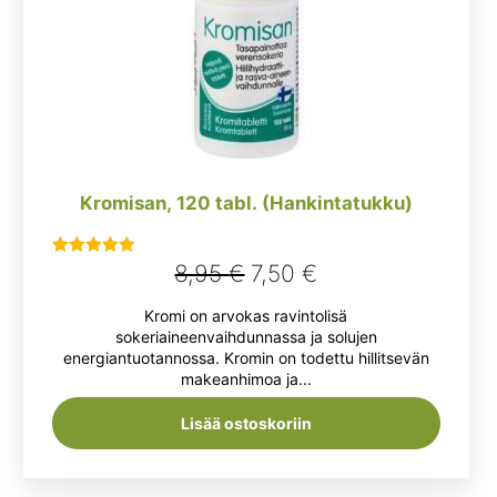
Kromisan, 120 tabl. (Hankintatukku)
Alkuperäinen
Nykyinen
8,95
€
7,50
€
Arvostelu
tuotteesta:
hinta
hinta
Kromi on arvokas ravintolisä
5.00
/ 5
oli:
on:
sokeriaineenvaihdunnassa ja solujen
energiantuotannossa. Kromin on todettu hillitsevän
8,95 €.
7,50 €.
makeanhimoa ja...
Lisää ostoskoriin