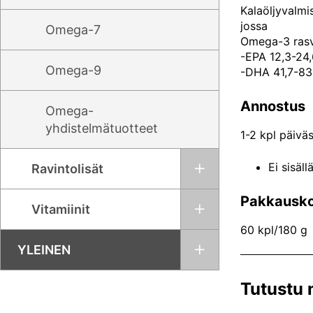
Kalaöljyvalmi
jossa
Omega-7
Omega-3 ras
-EPA 12,3-24
Omega-9
-DHA 41,7-83
Annostus
Omega-
yhdistelmätuotteet
1-2 kpl päiväs
Ei sisäll
Ravintolisät
Pakkausk
Vitamiinit
60 kpl/180 g
YLEINEN
Tutustu