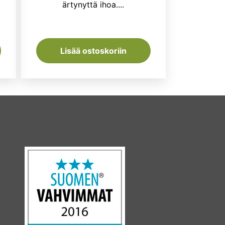
,90 €.
ärtynyttä ihoa....
Lisää ostoskoriin