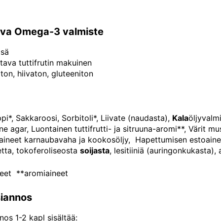
ava Omega-3 valmiste
isä
tava tuttifrutin makuinen
ton, hiivaton, gluteeniton
pi*, Sakkaroosi, Sorbitoli*, Liivate (naudasta),
Kala
öljyvalm
e agar, Luontainen tuttifrutti- ja sitruuna-aromi**, Värit m
yaineet karnaubavaha ja kookosöljy, Hapettumisen estoaine
etta, tokoferoliseosta
soijasta
, lesitiiniä (auringonkukasta)
eet **aromiaineet
iannos
os 1-2 kapl sisältää: