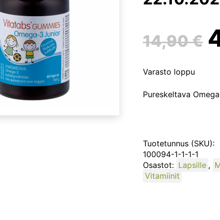
14,90
€
h
Varasto loppu
o
Pureskeltava Omega-3 
1
Tuotetunnus (SKU):
100094-1-1-1-1
Osastot:
Lapsille
,
M
Vitamiinit