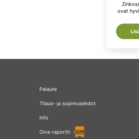
Zinkos
ovat hyvi
Lis
Palaute
Tilaus- ja sopimusehdot
Info
Oiva-raportti