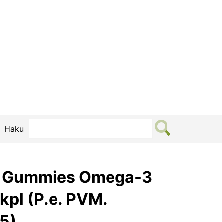
Haku
® Gummies Omega-3
kpl (P.e. PVM.
5)