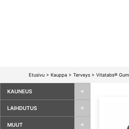
Siirry
sisältöön
Etusivu
>
Kauppa
>
Terveys
>
Vitatabs® Gum
KAUNEUS
LAIHDUTUS
MUUT