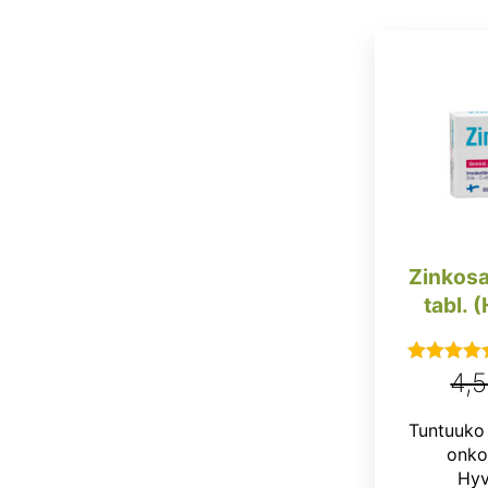
Zinkosa
tabl. 
4,
Arvostel
tuotteesta
Tuntuuko 
5.00
/ 5
onko
Hyv