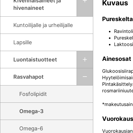
Kivennäisaineet ja
Kuvaus
hivenaineet
Pureskelt
Kuntoilijalle ja urheilijalle
Ravintol
Pureskel
Lapsille
Laktoosi
Ainesosat
Luontaistuotteet
Glukoosisiirap
Rasvahapot
Hyytelöimisain
Pintakäsittel
rosmariiniuut
Fosfolipidit
*makeutusain
Omega-3
Vuorokaus
Omega-6
Vuorokausiann