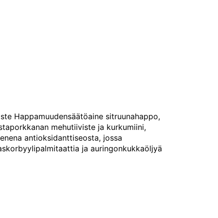
iste Happamuudensäätöaine sitruunahappo,
ustaporkkanan mehutiiviste ja kurkumiini,
enena antioksidanttiseosta, jossa
, askorbyylipalmitaattia ja auringonkukkaöljyä