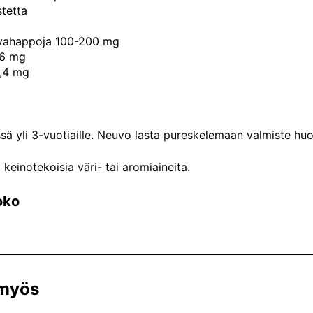
stetta
vahappoja 100-200 mg
,6 mg
,4 mg
sä yli 3-vuotiaille. Neuvo lasta pureskelemaan valmiste huole
ä keinotekoisia väri- tai aromiaineita.
oko
 myös