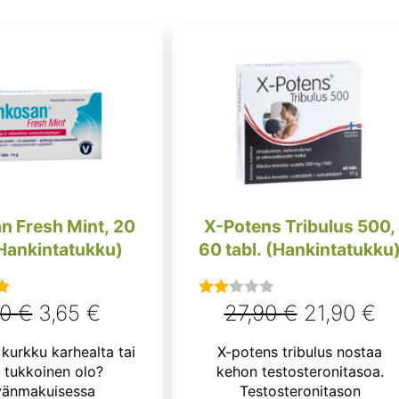
n Fresh Mint, 20
X-Potens Tribulus 500,
(Hankintatukku)
60 tabl. (Hankintatukku
Alkuperäinen
Nykyinen
Alkuperäi
Ny
50
€
3,65
€
27,90
€
21,90
€
u
Arvostelu
:
tuotteesta:
hinta
hinta
hinta
hi
kurkku karhealta tai
X-potens tribulus nostaa
2.00
oli:
on:
oli:
on
 tukkoinen olo?
kehon testosteronitasoa.
/ 5
änmakuisessa
Testosteronitason