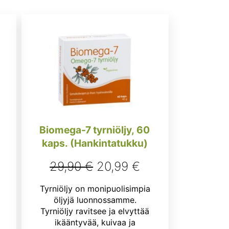
Biomega-7 tyrniöljy, 60
)
kaps. (Hankintatukku)
Alkuperäinen
Nykyinen
29,90
€
20,99
€
nen
kyinen
hinta
hinta
Tyrniöljy on monipuolisimpia
nta
oli:
on:
öljyjä luonnossamme.
:
Tyrniöljy ravitsee ja elvyttää
29,90 €.
20,99 €.
ikääntyvää, kuivaa ja