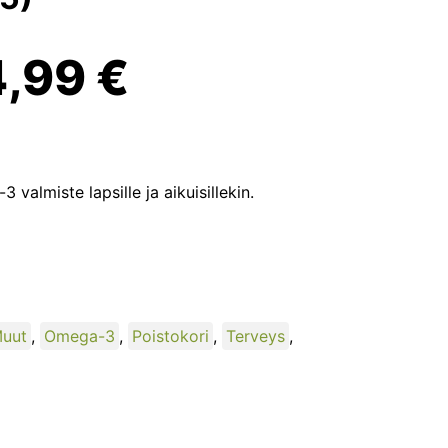
Alkuperäinen
Nykyinen
4,99
€
inta
hinta
li:
on:
valmiste lapsille ja aikuisillekin.
4,90 €.
4,99 €.
uut
,
Omega-3
,
Poistokori
,
Terveys
,