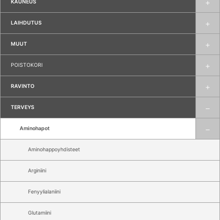
KAUNEUS
LAIHDUTUS
MUUT
POISTOKORI
RAVINTO
TERVEYS
Aminohapot
Aminohappoyhdisteet
Arginiini
Fenyylialaniini
Glutamiini