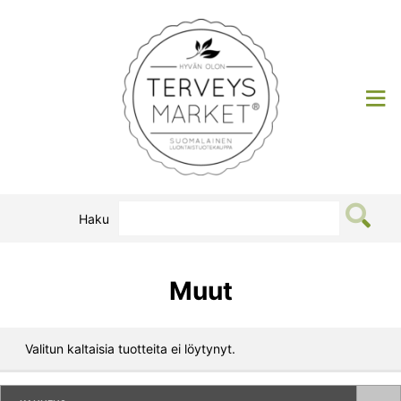
Siirry
sisältöön
Terveysmarket
Haku
Muut
Valitun kaltaisia tuotteita ei löytynyt.