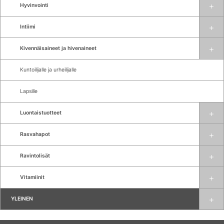
Hyvinvointi
Intiimi
Kivennäisaineet ja hivenaineet
Kuntoilijalle ja urheilijalle
Lapsille
Luontaistuotteet
Rasvahapot
Ravintolisät
Vitamiinit
YLEINEN