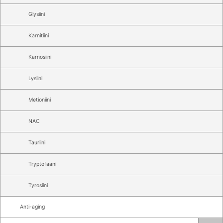
Glysiini
Karnitiini
Karnosiini
Lysiini
Metioniini
NAC
Tauriini
Tryptofaani
Tyrosiini
Anti-aging