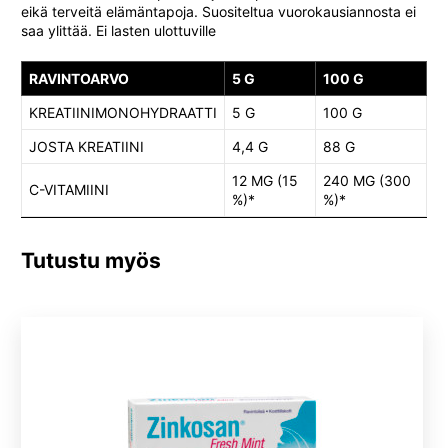
eikä terveitä elämäntapoja. Suositeltua vuorokausiannosta ei
saa ylittää. Ei lasten ulottuville
RAVINTOARVO
5 G
100 G
KREATIINIMONOHYDRAATTI
5 G
100 G
JOSTA KREATIINI
4,4 G
88 G
12 MG (15
240 MG (300
C-VITAMIINI
%)*
%)*
Tutustu myös