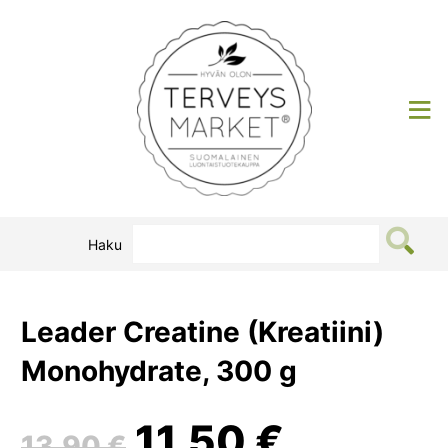
Siirry
sisältöön
Terveysmarket
Haku
Leader Creatine (Kreatiini)
Monohydrate, 300 g
Alkuperäinen
Nykyin
11,50
€
13,90
€