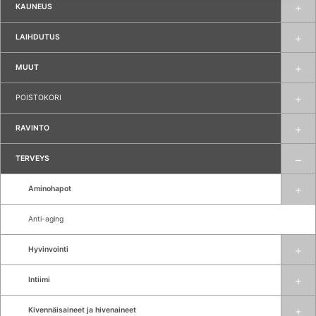
KAUNEUS
LAIHDUTUS
MUUT
POISTOKORI
RAVINTO
TERVEYS
Aminohapot
Anti-aging
Hyvinvointi
Intiimi
Kivennäisaineet ja hivenaineet