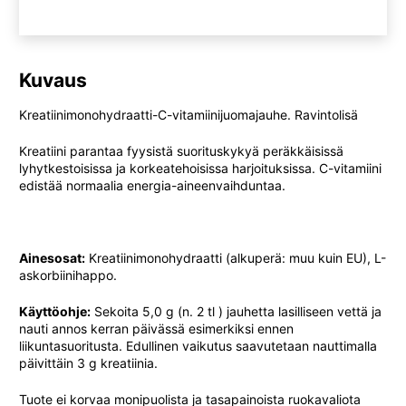
Kuvaus
Kreatiinimonohydraatti-C-vitamiinijuomajauhe. Ravintolisä
Kreatiini parantaa fyysistä suorituskykyä peräkkäisissä
lyhytkestoisissa ja korkeatehoisissa harjoituksissa. C-vitamiini
edistää normaalia energia-aineenvaihduntaa.
Ainesosat:
Kreatiinimonohydraatti (alkuperä: muu kuin EU), L-
askorbiinihappo.
Käyttöohje:
Sekoita 5,0 g (n. 2 tl ) jauhetta lasilliseen vettä ja
nauti annos kerran päivässä esimerkiksi ennen
liikuntasuoritusta. Edullinen vaikutus saavutetaan nauttimalla
päivittäin 3 g kreatiinia.
Tuote ei korvaa monipuolista ja tasapainoista ruokavaliota