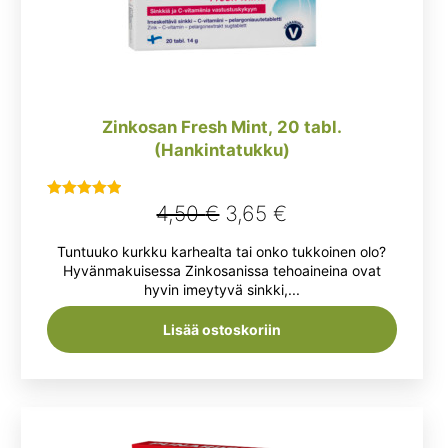
Zinkosan Fresh Mint, 20 tabl.
(Hankintatukku)
Alkuperäinen
Nykyinen
4,50
€
3,65
€
Arvostelu
tuotteesta:
hinta
hinta
Tuntuuko kurkku karhealta tai onko tukkoinen olo?
5.00
/ 5
oli:
on:
Hyvänmakuisessa Zinkosanissa tehoaineina ovat
hyvin imeytyvä sinkki,...
4,50 €.
3,65 €.
Lisää ostoskoriin