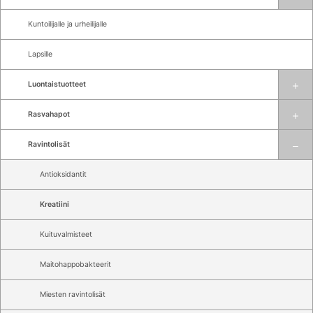
Kuntoilijalle ja urheilijalle
Lapsille
Luontaistuotteet
Rasvahapot
Ravintolisät
Antioksidantit
Kreatiini
Kuituvalmisteet
Maitohappobakteerit
Miesten ravintolisät