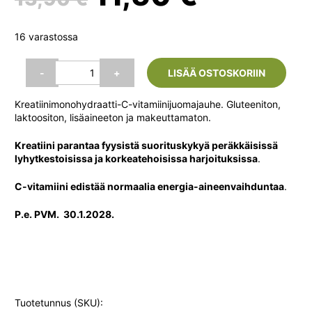
hinta
hinta
16 varastossa
oli:
on:
Leader
-
+
LISÄÄ OSTOSKORIIN
Creatine
(Kreatiini)
13,90 €.
11,50 €.
Kreatiinimonohydraatti-C-vitamiinijuomajauhe. Gluteeniton,
Monohydrate,
laktoositon, lisäaineeton ja makeuttamaton.
300
g
Kreatiini parantaa fyysistä suorituskykyä peräkkäisissä
määrä
lyhytkestoisissa ja korkeatehoisissa harjoituksissa
.
C-vitamiini edistää normaalia energia-aineenvaihduntaa
.
P.e. PVM. 30.1.2028.
Tuotetunnus (SKU):