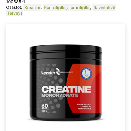
100685-1
Osastot:
Kreatiini
,
Kuntoilijalle ja urheilijalle
,
Ravintolisät
,
Terveys