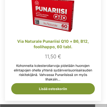
Via Naturale Punariisi Q10 + B6, B12,
foolihappo, 60 tabl.
11,50
€
Kohonneita kolesteroliarvoja pidetään huonojen
elintapojen ohella yhtenä sydänverisuonisairauden
riskitekijänä. Vahvassa Punariisissä on myös
lihaksiin...
Lisää ostoskoriin